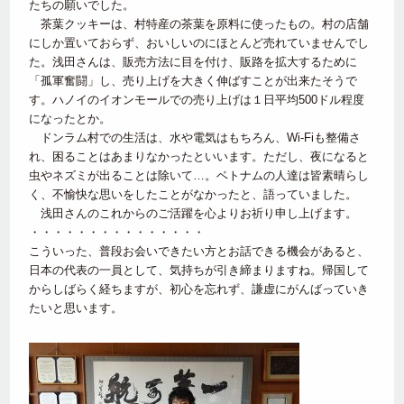
たちの願いでした。
茶葉クッキーは、村特産の茶葉を原料に使ったもの。村の店舗
にしか置いておらず、おいしいのにほとんど売れていませんでし
た。浅田さんは、販売方法に目を付け、販路を拡大するために
「孤軍奮闘」し、売り上げを大きく伸ばすことが出来たそうで
す。ハノイのイオンモールでの売り上げは１日平均500ドル程度
になったとか。
ドンラム村での生活は、水や電気はもちろん、Wi-Fiも整備さ
れ、困ることはあまりなかったといいます。ただし、夜になると
虫やネズミが出ることは除いて…。ベトナムの人達は皆素晴らし
く、不愉快な思いをしたことがなかったと、語っていました。
浅田さんのこれからのご活躍を心よりお祈り申し上げます。
・・・・・・・・・・・・・・・
こういった、普段お会いできたい方とお話できる機会があると、
日本の代表の一員として、気持ちが引き締まりますね。帰国して
からしばらく経ちますが、初心を忘れず、謙虚にがんばっていき
たいと思います。