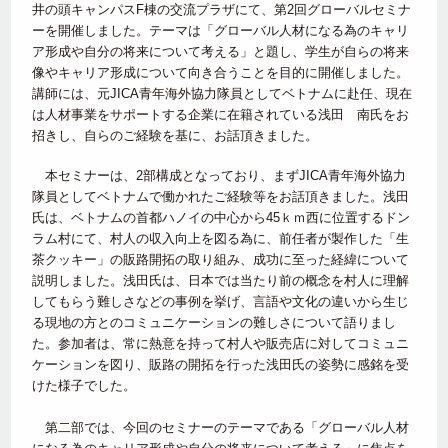
井の頭キャンパスF棟の交流プラザにて、第2回グローバルセミナ
ーを開催しました。テーマは「グローバル人材になる為のキャリ
ア形成や自分の将来について考える」と題し、学生が自らの将来
像やキャリア形成について向き合うことを目的に開催しました。
講師には、元JICA青年海外協力隊員としてベトナムに赴任、現在
は人材事業をサポートする企業に在籍されている浅田 南氏をお
招きし、自らのご経験を基に、お話頂きました。
本セミナーは、2部構成となっており、まずJICA青年海外協力
隊員としてベトナムで働かれたご経験等をお話頂きました。浅田
氏は、ベトナムの首都ハノイの中心から45ｋｍ西に位置するドン
ラム村にて、村人の収入向上を図る為に、前任者が製作した「生
茶クッキー」の販路開拓の取り組み、成功に至った経緯について
説明しました。浅田氏は、日本では当たり前の概念を村人に理解
してもらう難しさなどの事例を挙げ、言語や文化の違いから生じ
る現地の方とのコミュニケーションの難しさについて語りまし
た。参加者は、常に熱意を持って村人や販売店に対してコミュニ
ケーションを図り、販路の開拓を行った浅田氏の姿勢に感銘を受
けた様子でした。
第二部では、今回のセミナーのテーマである「グローバル人材