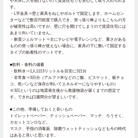
や天井に穴を開けないので賃貸住宅でも安心して取り入れられま
す。
・L字金具⇒壁と家具をねじやボルトで固定します。ホームセン
ターなどで数百円程度で購入でき、突っ張り棒よりもこちらの方
が確実性は高いですが、壁に穴を開けてしまうので賃貸住宅には
あまり向いていません。
・耐震ジェルマット⇒主にテレビや電子レンジなど、重さがある
ものの突っ張り棒が使えない場合に、家具の下に敷いて固定する
タイプの粘着性のマットです。
■飲料・食料の備蓄
・飲料水⇒1人1日3リットルを目安に3日分
・非常食⇒3日分（アルファ米などのご飯、ビスケット、板チョ
コ、乾パンなど保存が利いてエネルギーになりやすいもの）
※3日というのは地震発生後から救援物資が届くまでの想定で
す。できれば1週間分が望ましいです。
■この他、準備しておくと良いもの
トイレットペーパー、ティッシュペーパー、マッチ、ろうそく、
カセットコンロなど。
マスク、手指の消毒薬、除菌ウェットティッシュなども今の時代
はあると良いと思います。