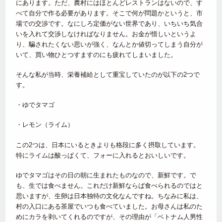
にあります。ただ、農村にはほとんどレストランはないので、す
べて自分で作る必要があります。そこで何が問題かというと、市
場での交渉です。なにしろ定価がない世界であり、いちいち気合
いを入れて交渉しなければなりません。お金が惜しいというよ
り、騙されたくない思いが強く、なんとか値切ってしまう自分が
いて、買い物ひとつすますのにも疲れてしまいました。
そんな私が当時、栄養補給として重宝していたのが以下の2つで
す。
・ゆでタマゴ
・レモン（ライム）
この2つは、日本にいるときよりも格段に多く摂取しています。
特にライムは酸っぱくて、フォーに入れるとおいしいです。
ゆでタマゴはその日の朝に生まれたものなので、新鮮です。で
も、生では食べません。これだけ新鮮ならば食べられるのではと
思いますが、生卵は日本独特の文化なんですね。ちなみに私は、
村の入口にある茶屋でいつも食べていました。お母さんは私のた
めにカラを剥いてくれるのですが、その理由が「ベトナム人男性