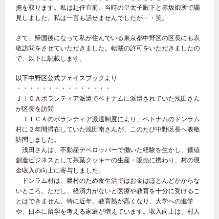
携を取ります。私は赴任直前、当時の皇太子殿下と赤坂御所で謁
見しました。私は一言も話せませんでしたが・・笑。
さて、帰国後になって私が住んでいる東京都中野区の区長にも表
敬訪問をさせていただきました。転載の許可をいただきましたの
で、以下に記載します。
以下中野区公式フェイスブックより
・・・・・・・・・・・・・・・
ＪＩＣＡボランティア派遣でベトナムに派遣されていた浅田さん
が区長を訪問
ＪＩＣＡのボランティア派遣制度により、ベトナムのドンラム
村に２年間滞在していた浅田南さんが、このたび中野区長へ表敬
訪問しました。
浅田さんは、不動産デベロッパーで働いた経験を生かし、価値
創造ビジネスとして茶葉クッキーの生産・販売に携わり、村の現
金収入の向上に寄与しました。
ドンラム村は、農村のため食生活ではお金はほとんどかからな
いところ。ただし、経済力がないと医療や教育を十分に受けるこ
とはできません。特に近年、教育熱が高くなり、大学への進学
や、日本に留学を考える家庭が増えています。収入向上は、村人