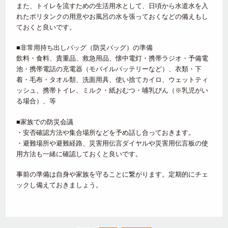
また、トイレを流すための生活用水として、日頃から水道水を入
れたポリタンクの用意やお風呂の水を張っておくなどの備えもし
ておくと良いです。
■非常用持ち出しバッグ（防災バッグ）の準備
飲料・食料、貴重品、救急用品、懐中電灯・携帯ラジオ・予備電
池・携帯電話の充電器（モバイルバッテリーなど）、衣類・下
着・毛布・タオル類、洗面用具、使い捨てカイロ、ウェットティ
ッシュ、携帯トイレ、ミルク・紙おむつ・哺乳びん（※乳児がい
る場合）、等
■家族での防災会議
・安否確認方法や集合場所などを予め話し合っておきます。
・避難場所や避難経路、災害用伝言ダイヤルや災害用伝言板の使
用方法も一緒に確認しておくと良いです。
事前の準備は自身や家族を守ることに繋がります。定期的にチェ
ックし備えておきましょう。