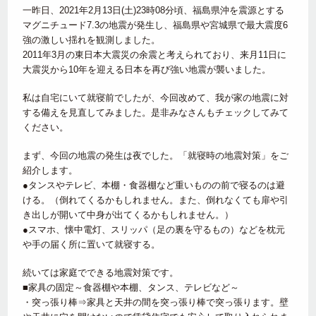
一昨日、2021年2月13日(土)23時08分頃、福島県沖を震源とする
マグニチュード7.3の地震が発生し、福島県や宮城県で最大震度6
強の激しい揺れを観測しました。
2011年3月の東日本大震災の余震と考えられており、来月11日に
大震災から10年を迎える日本を再び強い地震が襲いました。
私は自宅にいて就寝前でしたが、今回改めて、我が家の地震に対
する備えを見直してみました。是非みなさんもチェックしてみて
ください。
まず、今回の地震の発生は夜でした。「就寝時の地震対策」をご
紹介します。
●タンスやテレビ、本棚・食器棚など重いものの前で寝るのは避
ける。（倒れてくるかもしれません。また、倒れなくても扉や引
き出しが開いて中身が出てくるかもしれません。）
●スマホ、懐中電灯、スリッパ（足の裏を守るもの）などを枕元
や手の届く所に置いて就寝する。
続いては家庭でできる地震対策です。
■家具の固定～食器棚や本棚、タンス、テレビなど～
・突っ張り棒⇒家具と天井の間を突っ張り棒で突っ張ります。壁