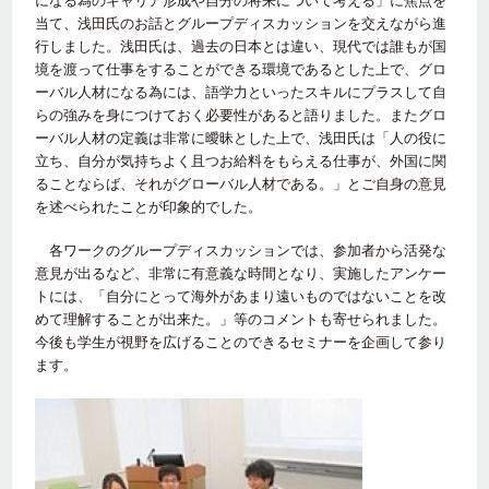
になる為のキャリア形成や自分の将来について考える」に焦点を
当て、浅田氏のお話とグループディスカッションを交えながら進
行しました。浅田氏は、過去の日本とは違い、現代では誰もが国
境を渡って仕事をすることができる環境であるとした上で、グロ
ーバル人材になる為には、語学力といったスキルにプラスして自
らの強みを身につけておく必要性があると語りました。またグロ
ーバル人材の定義は非常に曖昧とした上で、浅田氏は「人の役に
立ち、自分が気持ちよく且つお給料をもらえる仕事が、外国に関
ることならば、それがグローバル人材である。」とご自身の意見
を述べられたことが印象的でした。
各ワークのグループディスカッションでは、参加者から活発な
意見が出るなど、非常に有意義な時間となり、実施したアンケー
トには、「自分にとって海外があまり遠いものではないことを改
めて理解することが出来た。」等のコメントも寄せられました。
今後も学生が視野を広げることのできるセミナーを企画して参り
ます。