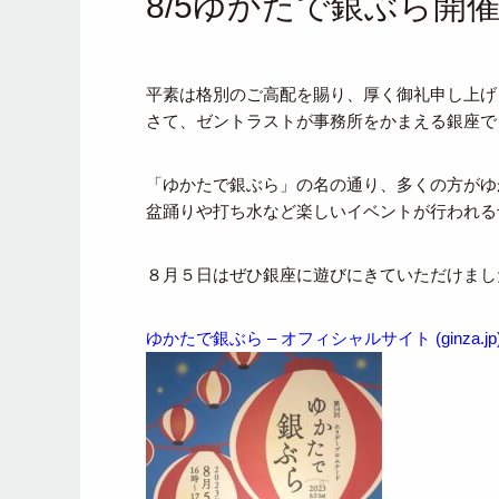
8/5ゆかたで銀ぶら開
平素は格別のご高配を賜り、厚く御礼申し上げ
さて、ゼントラストが事務所をかまえる銀座で
「ゆかたで銀ぶら」の名の通り、多くの方がゆ
盆踊りや打ち水など楽しいイベントが行われる
８月５日はぜひ銀座に遊びにきていただけまし
ゆかたで銀ぶら – オフィシャルサイト (ginza.j