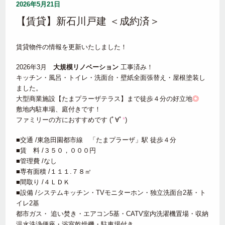
2026年5月21日
【賃貸】新石川戸建 ＜成約済＞
賃貸物件の情報を更新いたしました！
2026年3月
大規模リノベーション
工事済み！
キッチン・風呂・トイレ・洗面台・壁紙全面張替え・屋根塗装し
ました。
大型商業施設【たまプラーザテラス】まで徒歩４分の好立地
◎
敷地内駐車場、庭付きです！
ファミリーの方におすすめです (ﾟ∀ﾟ
*
)
■交通 /東急田園都市線 「たまプラーザ」駅 徒歩４分
■賃 料 /３５０，０００円
■管理費 /なし
■専有面積 /１１１.７８㎡
■間取り /４ＬＤＫ
■設備 /システムキッチン・TVモニターホン・独立洗面台2基・ト
イレ2基
都市ガス・ 追い焚き・エアコン5基・CATV室内洗濯機置場・収納
温水洗浄便座・浴室乾燥機・駐車場付き