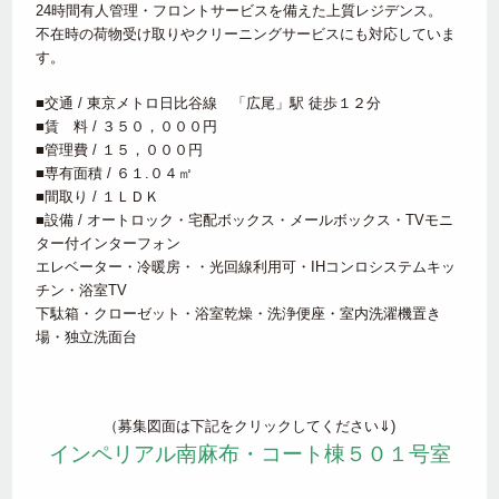
24時間有人管理・フロントサービスを備えた上質レジデンス。
不在時の荷物受け取りやクリーニングサービスにも対応していま
す。
■交通 / 東京メトロ日比谷線 「広尾」駅 徒歩１２分
■賃 料 / ３５０，０００円
■管理費 / １５，０００円
■専有面積 / ６１.０４㎡
■間取り / １ＬＤＫ
■設備 / オートロック・宅配ボックス・メールボックス・TVモニ
ター付インターフォン
エレベーター・冷暖房・・光回線利用可・IHコンロシステムキッ
チン・浴室TV
下駄箱・クローゼット・浴室乾燥・洗浄便座・室内洗濯機置き
場・独立洗面台
（募集図面は下記をクリックしてください⇓)
インペリアル南麻布・コート棟５０１号室