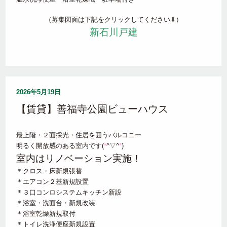
（募集図面は下記をクリックしてください⇓）
新石川戸建
2026年5月19日
【賃貸】善福寺公園ビューハウス
最上階・２面採光・住居を囲うバルコニー
明るく開放感のある室内です(
*
^▽^
*
)
室内はリノベーション実施！
＊クロス・床新規張替
＊エアコン２基新規設置
＊３口コンロシステムキッチン新設
＊浴室・洗面台・新規改装
＊浴室乾燥新規取付
＊トイレ洗浄便座新規設置