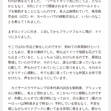
行の計画を立てました。「ワールドカップ見に行こうよ」どちら
かともなく、6月にドイツで開催されるサッカーのワールドカッ
プを観戦することになったのです。友人は旅慣れていて、格安航
空会社（LCC）や、ヨーロッパでの移動方法など、いろいろなこ
とを教えてくれました。
まずロンドンに行き、１泊してからフランクフルトに飛び、ドイ
ツに入りました。
そこでは1か月ほど旅をしたのですが、初めての長期旅行という
こともあり、驚きの連続でした。例えばドイツで地図を広げて立
ち止まっていると、しょっちゅう話しかけられるのです。最初は
警戒していたのですが、そのうちに、誰もが道に迷っていないか
心配して、声をかけてくれていたことに気づきました。そのホス
ピタリティに感動し、今でも道に迷っていそうな外国人を街で見
かけたら、声をかけるようにしています。
カイザースラウテルンで日本代表の試合を観戦後、ブリュッセ
ルに移動し、友人と別れました。そこからパリに移動したのです
が、到着したらすでに夜10時になっており、日も暮れて（夏のヨ
ーロッパは9時過ぎまで明るい）予約している宿もなく、不安を
感じながらガイドブックに書いてある安宿に着きました。駅から