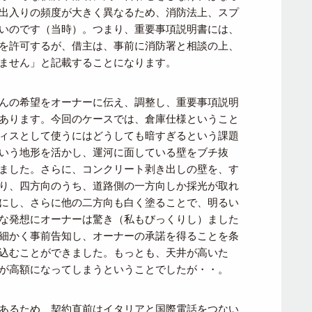
出入りの頻度が大きく異なるため、消防法上、スプ
いのです（当時）。つまり、重要事項説明書には、
を許可するが、借主は、事前に消防署と相談の上、
ません」と記載することになります。
んの希望をオーナーに伝え、調整し、重要事項説明
あります。今回のケースでは、倉庫仕様ということ
ィスとして使うにはどうしても暗すぎるという課題
いう地形を活かし、運河に面している壁をブチ抜
ました。さらに、コンクリート剥き出しの壁を、す
り、四方向のうち、道路側の一方向しか採光が取れ
にし、さらに他の二方向も白く塗ることで、明るい
な発想にオーナーは驚き（私もびっくりし）ました
細かく事前告知し、オーナーの承諾を得ることを条
込むことができました。もっとも、天井が高いた
が高額になってしまうということでしたが・・。
あるため、契約直前はイタリアと国際電話をつない