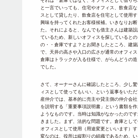
それは「倉庫ではなく、オフィスとして借りら
と一言でいっても、住宅やオフィス、飲食店な
スとして貸したり、飲食店を住宅として使用す
興味を持ってくれたお客様候補。いきなりお断
た。それによると、なんでも借主さんは建築設
ているため、新しいオフィスを探しているとの
の・・倉庫ですよ？とお聞きしたところ、建築
で、天井の高さや入口の広さが通常のオフィス
倉庫はトラックが入る仕様で、がらんどうの造
でした。
さて、オーナーさんに確認したところ、少し驚
ィスとして使ってもいい、という返事をいただ
産仲介では、基本的に売主や貸主側の仲介会社
を説明する「重要事項説明書」という書類を作
ようなものです。当時は知識がなかったのです
きました。まず、法的な問題です。倉庫として
オフィスとして使用（用途変更といいます）す
変なのは、役所は縦割りの組織であるため、い