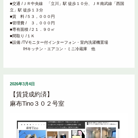
■交通 /ＪＲ中央線 「立川」駅 徒歩１０分、ＪＲ南武線「西国
立」駅 徒歩１３分
■賃 料 /５３，０００円
■管理費 / ３，０００円
■専有面積 /２１．９０㎡
■間取り /１Ｋ
■設備 /TVモニター付インターフォン・室内洗濯機置場
IHキッチン・エアコン・ミニ冷蔵庫 他
2026年3月4日
【賃貸成約済】
麻布Tino３０２号室