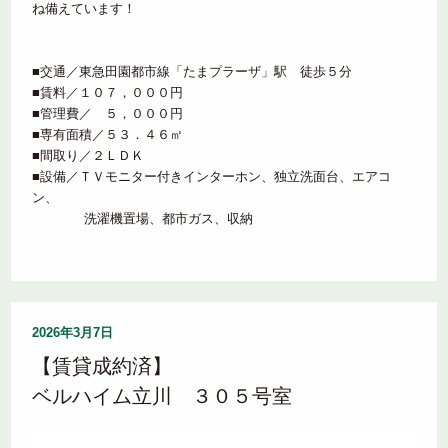
ね備えています！
■交通／東急田園都市線「たまプラーザ」駅 徒歩５分
■賃料／１０７，０００円
■管理費／ ５，０００円
■専有面積／５３．４６㎡
■間取り／２ＬＤＫ
■設備／ＴＶモニター付きインターホン、独立洗面台、エアコ
ン、
洗濯機置場、都市ガス、収納
2026年3月7日
【賃貸成約済】
ベルハイム立川 ３０５号室