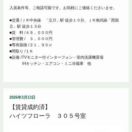
入居条件等、ご相談可能です。お気軽にご連絡くださいませ。
■交通 /ＪＲ中央線 「立川」駅 徒歩１０分、ＪＲ南武線「西国
立」駅 徒歩１３分
■賃 料 /４９，０００円
■管理費 / ３，０００円
■専有面積 /２１．９０㎡
■間取り /１Ｋ
■設備 /TVモニター付インターフォン・室内洗濯機置場
IHキッチン・エアコン・ミニ冷蔵庫 他
2026年3月13日
【賃貸成約済】
ハイツフローラ ３０５号室