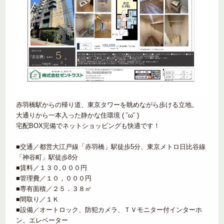
赤羽橋駅からの帰り道、東京タワーを眺めながら歩ける立地。
大通りから一本入った静かな住環境 ( ˘ω˘ )
宅配BOX完備でネットショッピングも快適です！
■交通／都営大江戸線「赤羽橋」駅徒歩5分、東京メトロ日比谷線
「神谷町」駅徒歩8分
■賃料／１３０,０００円
■管理費／１０，０００円
■専有面積／２５．３８㎡
■間取り／１Ｋ
■設備／オートロック、防犯カメラ、ＴＶモニター付インターホ
ン、エレベーター