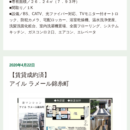
■専有面積／２６．２４㎡（７．９３坪）
■間取り／１K
■設備／BS、CATV、光ファイバー対応、TVモニター付オートロ
ック、防犯カメラ、宅配ロッカー、浴室乾燥機、温水洗浄便座、
洗髪洗面化粧台、室内洗濯機置場、全面フローリング、システム
キッチン、ガスコンロ２口、エアコン、エレベータ
2020年4月22日
【賃貸成約済】
アイル ラメール錦糸町