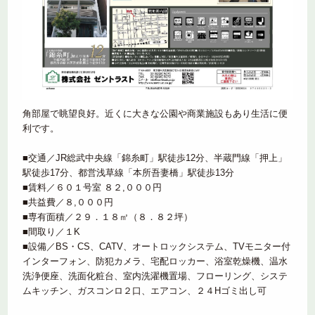
角部屋で眺望良好。近くに大きな公園や商業施設もあり生活に便
利です。
■交通／JR総武中央線「錦糸町」駅徒歩12分、半蔵門線「押上」
駅徒歩17分、都営浅草線「本所吾妻橋」駅徒歩13分
■賃料／６０１号室 ８２,０００円
■共益費／８,０００円
■専有面積／２９．１８㎡（８．８２坪）
■間取り／１K
■設備／BS・CS、CATV、オートロックシステム、TVモニター付
インターフォン、防犯カメラ、宅配ロッカー、浴室乾燥機、温水
洗浄便座、洗面化粧台、室内洗濯機置場、フローリング、システ
ムキッチン、ガスコンロ２口、エアコン、２４Hゴミ出し可