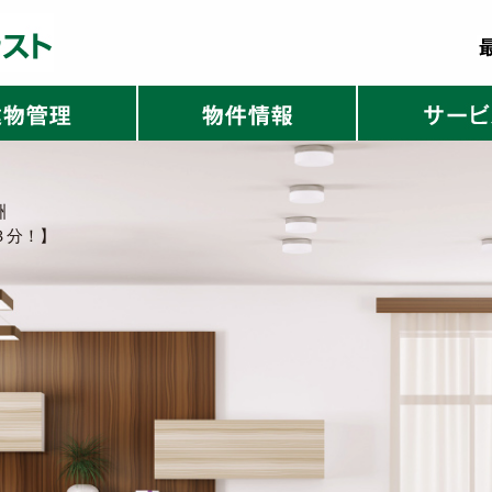
洲
３分！】