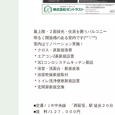
最上階・２面採光・住居を囲うバルコニー
明るく開放感のある室内です(*^▽^*)
室内はリノベーション実施！
＊クロス・床新規張替
＊エアコン2基新規設置
＊3口コンロシステムキッチン新設
＊浴室・洗面台・新規改装
＊浴室乾燥新規取付
＊トイレ洗浄便座新規設置
＊玄関扉新規交換
■交通 / ＪＲ中央線 「西荻窪」駅 徒歩２０分
■賃 料 /１２７，０００円