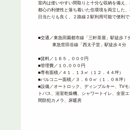
室内は使いやすい間取りと十分な収納を備え、
都心の利便性と落ち着いた住環境を両立した、
日当たりも良く、２路線２駅利用可能で便利で
■交通／東急田園都市線「三軒茶屋」駅徒歩７
東急世田谷線「西太子堂」駅徒歩４分
■賃料／１６５，０００円
■管理費／１０,０００円
■専有面積／４１．１３㎡（１２．４４坪）
■バルコニー面積／３．６０㎡（１．０８坪）
■設備／オートロック、ディンプルキー、TV
トバス、浴室乾燥機、シャワートイレ、全室エア
間防犯カメラ、床暖房