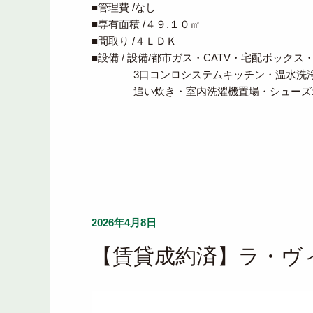
■管理費 /なし
■専有面積 /４９.１０㎡
■間取り /４ＬＤＫ
■設備 / 設備/都市ガス・CATV・宅配ボック
3口コンロシステムキッチン・温水洗浄
追い炊き・室内洗濯機置場・シューズボ
2026年4月8日
【賃貸成約済】ラ・ヴィ