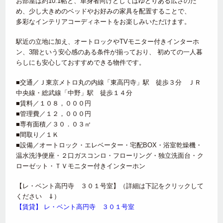
お部屋は約10.1帖と、単身者向けとしてはゆとりある広さのた
め、少し大きめのベッドやお好みの家具を配置することで、
多彩なインテリアコーディネートをお楽しみいただけます。
駅近の立地に加え、オートロックやTVモニター付きインターホ
ン、3階という安心感のある条件が揃っており、 初めての一人暮
らしにも安心しておすすめできる物件です。
■交通／Ｊ東京メトロ丸の内線「東高円寺」駅 徒歩３分 ＪＲ
中央線・総武線「中野」駅 徒歩１４分
■賃料／１０８，０００円
■管理費／１２，０００円
■専有面積／３０．０３㎡
■間取り／１Ｋ
■設備／オートロック・エレベーター・宅配BOX・浴室乾燥機・
温水洗浄便座・２口ガスコンロ・フローリング・独立洗面台・ク
ローゼット・ＴＶモニター付きインターホン
【レ・ベント高円寺 ３０１号室】（詳細は下記をクリックして
ください ⇓）
【賃貸】 レ・ベント高円寺 ３０１号室